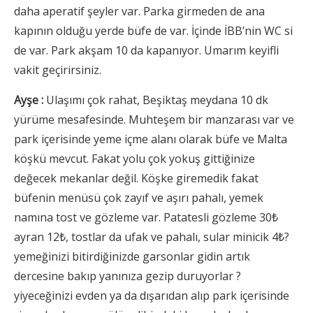
daha aperatif şeyler var. Parka girmeden de ana
kapının olduğu yerde büfe de var. İçinde İBB’nin WC si
de var. Park akşam 10 da kapanıyor. Umarım keyifli
vakit geçirirsiniz.
Ayşe :
Ulaşımı çok rahat, Beşiktaş meydana 10 dk
yürüme mesafesinde. Muhteşem bir manzarası var ve
park içerisinde yeme içme alanı olarak büfe ve Malta
köşkü mevcut. Fakat yolu çok yokuş gittiğinize
değecek mekanlar değil. Köşke giremedik fakat
büfenin menüsü çok zayıf ve aşırı pahalı, yemek
namına tost ve gözleme var. Patatesli gözleme 30₺
ayran 12₺, tostlar da ufak ve pahalı, sular minicik 4₺?
yemeğinizi bitirdiğinizde garsonlar gidin artık
dercesine bakıp yanınıza gezip duruyorlar ?
yiyeceğinizi evden ya da dışarıdan alıp park içerisinde