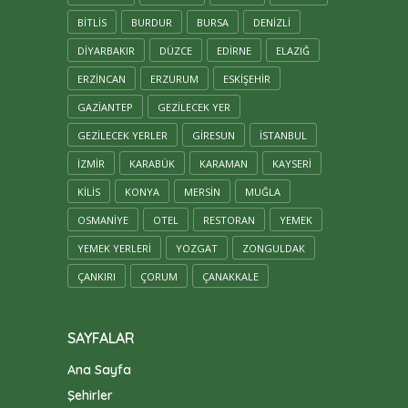
BITLIS
BURDUR
BURSA
DENIZLI
DIYARBAKIR
DÜZCE
EDIRNE
ELAZIĞ
ERZINCAN
ERZURUM
ESKIŞEHIR
GAZIANTEP
GEZILECEK YER
GEZILECEK YERLER
GIRESUN
ISTANBUL
IZMIR
KARABÜK
KARAMAN
KAYSERİ
KILIS
KONYA
MERSİN
MUĞLA
OSMANIYE
OTEL
RESTORAN
YEMEK
YEMEK YERLERI
YOZGAT
ZONGULDAK
ÇANKIRI
ÇORUM
ÇANAKKALE
SAYFALAR
Ana Sayfa
Şehirler