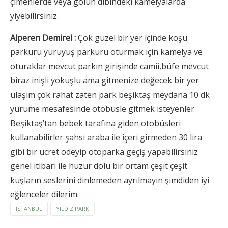
çimenlerde veya gölün dibindeki kamelyalarda
yiyebilirsiniz.
Alperen Demirel :
Çok güzel bir yer içinde koşu
parkuru yürüyüş parkuru oturmak için kamelya ve
oturaklar mevcut parkın girişinde camii,büfe mevcut
biraz inişli yokuşlu ama gitmenize değecek bir yer
ulaşım çok rahat zaten park beşiktaş meydana 10 dk
yürüme mesafesinde otobüsle gitmek isteyenler
Beşiktaş’tan bebek tarafına giden otobüsleri
kullanabilirler şahsi araba ile içeri girmeden 30 lira
gibi bir ücret ödeyip otoparka geçiş yapabilirsiniz
genel itibari ile huzur dolu bir ortam çeşit çeşit
kuşların seslerini dinlemeden ayrılmayın şimdiden iyi
eğlenceler dilerim.
ISTANBUL
YILDIZ PARK