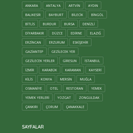
ANKARA
ANTALYA
ARTVIN
AYDIN
BALIKESIR
BAYBURT
BILECIK
BINGÖL
BITLIS
BURDUR
BURSA
DENIZLI
DIYARBAKIR
DÜZCE
EDIRNE
ELAZIĞ
ERZINCAN
ERZURUM
ESKIŞEHIR
GAZIANTEP
GEZILECEK YER
GEZILECEK YERLER
GIRESUN
ISTANBUL
IZMIR
KARABÜK
KARAMAN
KAYSERİ
KILIS
KONYA
MERSİN
MUĞLA
OSMANIYE
OTEL
RESTORAN
YEMEK
YEMEK YERLERI
YOZGAT
ZONGULDAK
ÇANKIRI
ÇORUM
ÇANAKKALE
SAYFALAR