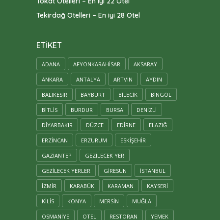
Tokat Otelleri – En iyi 22 Otel
Tekirdağ Otelleri – En iyi 28 Otel
ETIKET
ADANA
AFYONKARAHISAR
AKSARAY
ANKARA
ANTALYA
ARTVIN
AYDIN
BALIKESIR
BAYBURT
BILECIK
BINGÖL
BITLIS
BURDUR
BURSA
DENIZLI
DIYARBAKIR
DÜZCE
EDIRNE
ELAZIĞ
ERZINCAN
ERZURUM
ESKIŞEHIR
GAZIANTEP
GEZILECEK YER
GEZILECEK YERLER
GIRESUN
ISTANBUL
IZMIR
KARABÜK
KARAMAN
KAYSERİ
KILIS
KONYA
MERSİN
MUĞLA
OSMANIYE
OTEL
RESTORAN
YEMEK