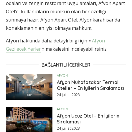
odaları ve zengin restorant uygulamaları, Afyon Apart
Otel’e, kullanıcıların mümkün olan her özelliği
sunmaya hazır. Afyon Apart Otel, Afyonkarahisar’da
konaklamanın en iyisi olmaya mahkum.
Afyon hakkında daha detaylı bilgi için «
Afyon
Gezilecek Yerler
» makalesini inceleyebilirsiniz.
BAĞLANTILI IÇERIKLER
AFYON
Afyon Muhafazakar Termal
Oteller – En Iyilerin Sıralaması
24 juillet 2023
AFYON
Afyon Ucuz Otel – En İyilerin
Sıralaması
24 juillet 2023