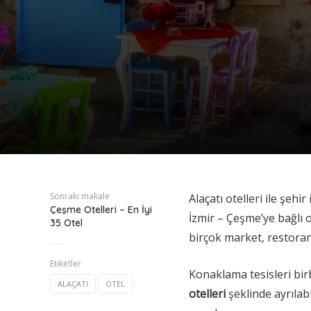
Sonraki makale
Alaçatı otelleri ile şehi
Çeşme Otelleri – En İyi
İzmir – Çeşme’ye bağlı o
35 Otel
birçok market, restoran
Etiketler
Konaklama tesisleri bir
ALAÇATI
OTEL
otelleri
şeklinde ayrılab