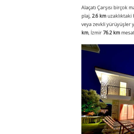
Alaçatı Çarşısı birçok 
plaj,
2.6 km
uzaklıktaki K
veya zevkli yürüyüşler
km
, İzmir
76.2 km
mesaf