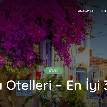
ANASAYFA
ŞEH
İZMİR
 Otelleri – En İyi