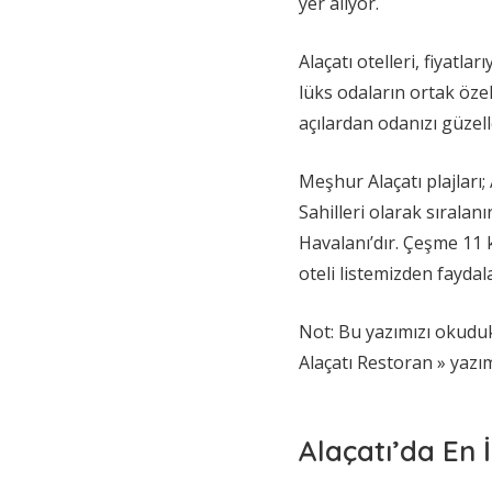
yer alıyor.
Alaçatı otelleri, fiyatla
lüks odaların ortak özel
açılardan odanızı güzelle
Meşhur Alaçatı plajları;
Sahilleri olarak sıralan
Havalanı’dır. Çeşme 11 
oteli listemizden faydal
Not: Bu yazımızı okuduk
Alaçatı Restoran » yaz
Alaçatı’da En İ