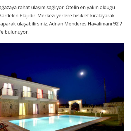
mağazaya rahat ulaşım sağlıyor. Otelin en yakın olduğu
ardelen Plajı’dır. Merkezi yerlere bisiklet kiralayarak
 yaparak ulaşabilirsiniz. Adnan Menderes Havalimanı
92.7
e bulunuyor.