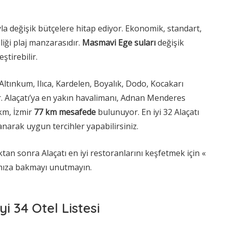
rıyla değişik bütçelere hitap ediyor. Ekonomik, standart,
liği plaj manzarasıdır.
Masmavi Ege suları
değişik
ştirebilir.
 Altınkum, Ilıca, Kardelen, Boyalık, Dodo, Kocakarı
ır. Alaçatı’ya en yakın havalimanı, Adnan Menderes
km, İzmir
77 km mesafede
bulunuyor. En iyi 32 Alaçatı
anarak uygun tercihler yapabilirsiniz.
tan sonra Alaçatı en iyi restoranlarını keşfetmek için «
ımıza bakmayı unutmayın.
yi 34 Otel Listesi