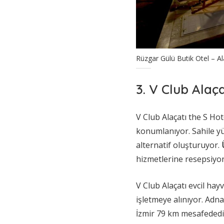
Rüzgar Gülü Butik Otel – Ala
3. V Club Alaç
V Club Alaçatı the S Hot
konumlanıyor. Sahile y
alternatif oluşturuyor.
hizmetlerine resepsiyon
V Club Alaçatı evcil ha
işletmeye alınıyor. Ad
İzmir 79 km mesafededi