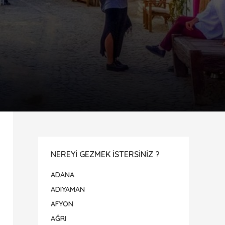
NEREYI GEZMEK ISTERSINIZ ?
ADANA
ADIYAMAN
AFYON
AĞRI