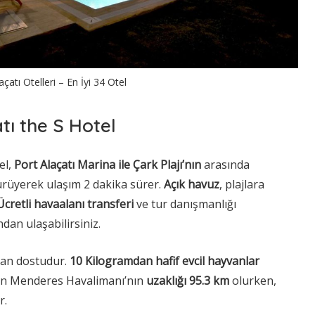
çatı Otelleri – En İyi 34 Otel
atı the S Hotel
el,
Port Alaçatı Marina ile Çark Plajı’nın
arasında
ürüyerek ulaşım 2 dakika sürer.
Açık havuz
, plajlara
Ücretli havaalanı transferi
ve tur danışmanlığı
dan ulaşabilirsiniz.
yvan dostudur.
10
Kilogramdan hafif evcil hayvanlar
nan Menderes Havalimanı’nın
uzaklığı 95.3 km
olurken,
r.