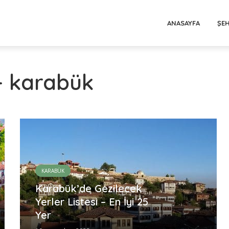
ANASAYFA
ŞEH
 - karabük
KARABÜK
Karabük’de Gezilecek
Yerler Listesi – En İyi 25
Yer