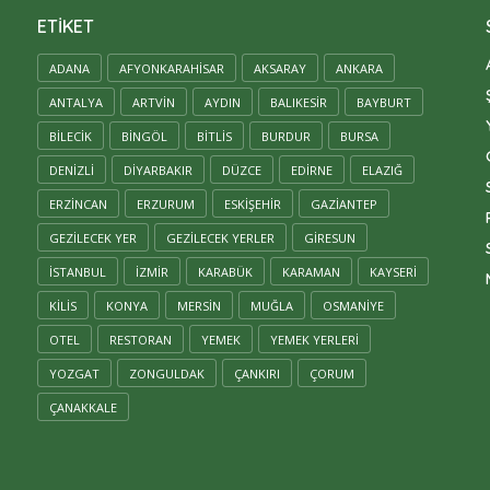
ETIKET
ADANA
AFYONKARAHISAR
AKSARAY
ANKARA
ANTALYA
ARTVIN
AYDIN
BALIKESIR
BAYBURT
BILECIK
BINGÖL
BITLIS
BURDUR
BURSA
DENIZLI
DIYARBAKIR
DÜZCE
EDIRNE
ELAZIĞ
ERZINCAN
ERZURUM
ESKIŞEHIR
GAZIANTEP
GEZILECEK YER
GEZILECEK YERLER
GIRESUN
ISTANBUL
IZMIR
KARABÜK
KARAMAN
KAYSERİ
KILIS
KONYA
MERSİN
MUĞLA
OSMANIYE
OTEL
RESTORAN
YEMEK
YEMEK YERLERI
YOZGAT
ZONGULDAK
ÇANKIRI
ÇORUM
ÇANAKKALE