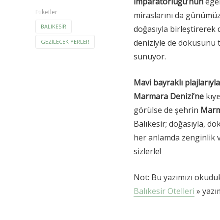
İmparatorluğu’nun
ege
Etiketler
miraslarını da günümüz
BALIKESIR
doğasıyla birleştirerek
deniziyle de dokusunu 
GEZILECEK YERLER
sunuyor.
Mavi bayraklı
plajlarıyl
Marmara Denizi’ne
kıyı
görülse de şehrin
Marma
Balıkesir; doğasıyla, dok
her anlamda zenginlik v
sizlerle!
Not: Bu yazımızı okudukt
Balıkesir Otelleri
» yazı