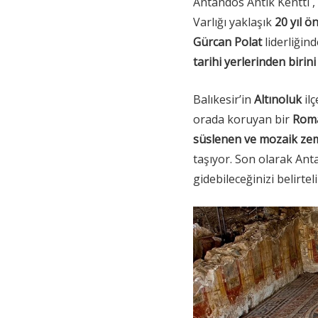
Antandos Antik Kentti , B
Varlığı yaklaşık
20 yıl ö
Gürcan Polat
liderliğin
tarihi yerlerinden birin
Balıkesir’in
Altınoluk
il
orada koruyan bir
Roma
süslenen ve mozaik ze
taşıyor. Son olarak Ant
gidebileceğinizi belirtel