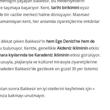
menliğini yaşayan Balıkesir, bu medeniyetlerin
e taşımaya başarıyor. Kent,
tarihi birikimini
eşsiz
 de bir cazibe merkezi haline dönüşüyor. Masmavi
tamamlayan kent, her anlamda ziyaretçilerine imkânlar
a
dikkat çeken Balıkesir’in
hem Ege Denizi’ne hem de
sı bulunuyor. Kentte, genellikle
Akdeniz ikliminin
etkisi
ra kıyılarında ise
Karadeniz ikliminin
etkisi görülüyor.
usuyla, plajlarıyla ve kültürel mirasıyla ziyaretçilerine
adeden Balıkesir’de gezilecek en güzel 30 yer listemiz
an sonra Balıkesir en iyi otellerini keşfetmek için «
mıza bakmayı unutmayın.