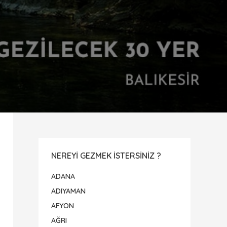
NEREYI GEZMEK ISTERSINIZ ?
ADANA
ADIYAMAN
AFYON
AĞRI