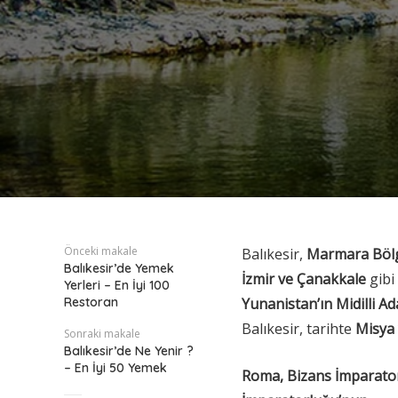
Önceki makale
Balıkesir,
Marmara Bölg
Balıkesir’de Yemek
İzmir ve Çanakkale
gibi
Yerleri – En İyi 100
Restoran
Yunanistan’ın Midilli Ad
Balıkesir, tarihte
Misya 
Sonraki makale
Balıkesir’de Ne Yenir ?
– En İyi 50 Yemek
Roma, Bizans İmparator