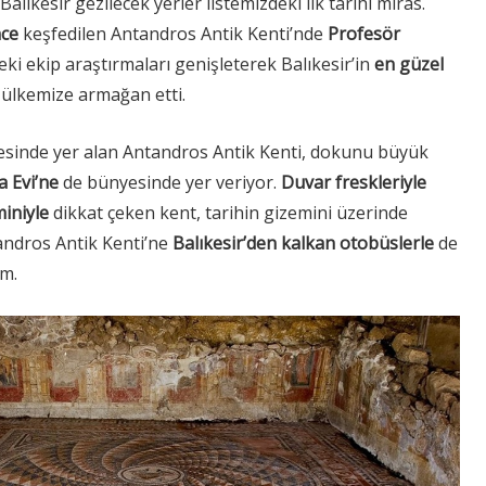
alıkesir gezilecek yerler listemizdeki ilk tarihi miras.
nce
keşfedilen Antandros Antik Kenti’nde
Profesör
deki ekip araştırmaları genişleterek Balıkesir’in
en güzel
i
ülkemize armağan etti.
çesinde yer alan Antandros Antik Kenti, dokunu büyük
 Evi’ne
de bünyesinde yer veriyor.
Duvar freskleriyle
miniyle
dikkat çeken kent, tarihin gizemini üzerinde
andros Antik Kenti’ne
Balıkesir’den kalkan
otobüslerle
de
im.