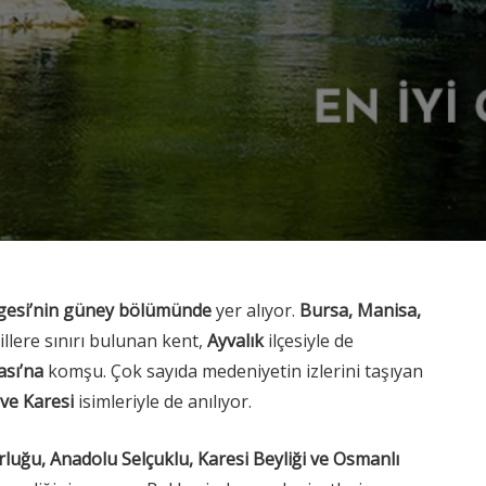
esi’nin güney bölümünde
yer alıyor.
Bursa, Manisa,
 illere sınırı bulunan kent,
Ayvalık
ilçesiyle de
ası’na
komşu. Çok sayıda medeniyetin izlerini taşıyan
ve Karesi
isimleriyle de anılıyor.
luğu, Anadolu Selçuklu, Karesi Beyliği ve Osmanlı