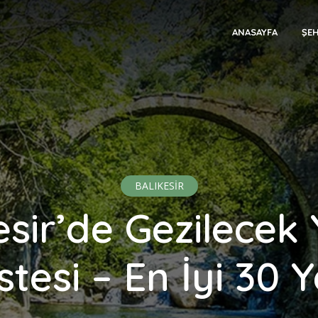
ANASAYFA
ŞEH
BALIKESİR
esir’de Gezilecek 
stesi – En İyi 30 