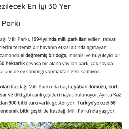
zilecek En İyi 30 Yer
i Parkı
ağı Milli Parkı,
1994 yılında milli park ilan
edilen, tabiatı
rlerini tertemiz bir havanın etkisi altında ağırlayan
nı zamanda
el değmemiş bir doğa,
masalsı ve büyüleyici bir
50 hektarlık
devasa bir alana yayılan park, çok sayıda
türüne de ev sahipliği yapmaktan geri kalmıyor.
 olan
Kazdağı Milli Parkı’nda başta;
yaban domuzu, kurt,
sar ve tilki
gibi canlı çeşitleri hayat bulunuyor. Ayrıca
Kaz
dan 900 bitki türü
varlık gösteriyor.
Türkiye’ye özel 68
 endemik bitki çeşidi
de Kazdağı Milli Parkı’nda yaşıyor.