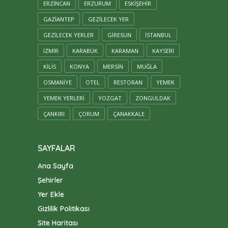
ERZINCAN
ERZURUM
ESKIŞEHIR
GAZIANTEP
GEZILECEK YER
GEZILECEK YERLER
GIRESUN
ISTANBUL
IZMIR
KARABÜK
KARAMAN
KAYSERİ
KILIS
KONYA
MERSİN
MUĞLA
OSMANIYE
OTEL
RESTORAN
YEMEK
YEMEK YERLERI
YOZGAT
ZONGULDAK
ÇANKIRI
ÇORUM
ÇANAKKALE
SAYFALAR
Ana Sayfa
Şehirler
Yer Ekle
Gizlilik Politikası
Site Haritası