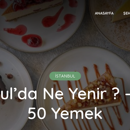
ANASAYFA
ŞEH
İSTANBUL
ul’da Ne Yenir ? –
50 Yemek