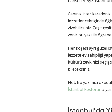
bahsedeceğiz. İstanbul’
Canınız ister karadeniz
lezzetler
çektiğinde
öğl
yiyebilirsiniz.
Çeşit çeşit
yenir bu yazı ile öğreneb
Her köşesi ayrı güzel İ
lezzete ev sahipliği yap
kültürü zevkinizi
değişti
bileceksiniz.
Not: Bu yazımızı okuduk
İstanbul Restoran
» ya
İstanbul’da Yi