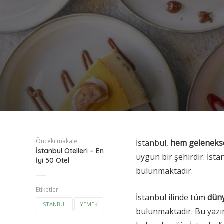
Önceki makale
İstanbul,
hem geleneksel
İstanbul Otelleri – En
uygun bir şehirdir. İsta
İyi 50 Otel
bulunmaktadır.
Etiketler
İstanbul ilinde tüm
dün
ISTANBUL
YEMEK
bulunmaktadır. Bu yazı