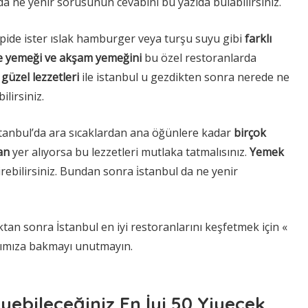
da ne yenir sorusunun cevabını bu yazıda bulabilirsiniz.
 pide ister ıslak hamburger veya turşu suyu gibi
farklı
e yemeği ve akşam yemeğini
bu özel restoranlarda
 güzel lezzetleri
ile istanbul u gezdikten sonra nerede ne
ilirsiniz.
stanbul’da ara sıcaklardan ana öğünlere kadar
birçok
an
yer alıyorsa bu lezzetleri mutlaka tatmalısınız.
Yemek
rebilirsiniz. Bundan sonra i̇stanbul da ne yenir
tan sonra İstanbul en iyi restoranlarını keşfetmek için «
zımıza bakmayı unutmayın.
yebileceğiniz En İyi 50 Yiyecek