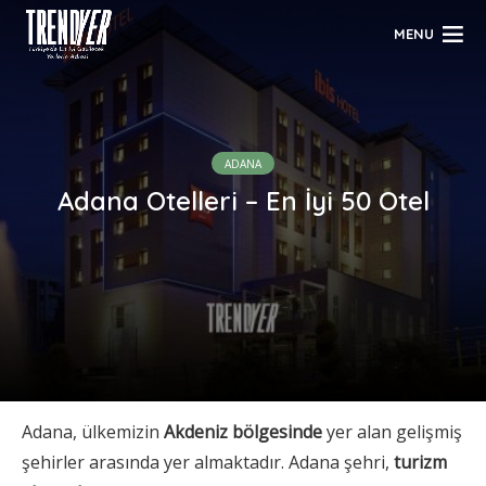
MENU
ADANA
Adana Otelleri – En İyi 50 Otel
Adana, ülkemizin
Akdeniz bölgesinde
yer alan gelişmiş
şehirler arasında yer almaktadır. Adana şehri,
turizm