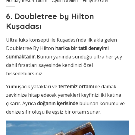
Holiday Resort Didim – Aydın Otelleri – En İyi 50 Otel
6. Doubletree by Hilton
Kuşadası
Ultra lüks konsepti ile Kuşadası’nda ilk akla gelen
Doubletree By Hilton
harika bir tatil deneyimi
sunmaktadır.
Bunun yanında sunduğu ultra her şey
dahil fırsatları sayesinde kendinizi özel
hissedebilirsiniz.
Yumuşacık yatakları ve
tertemiz ortamı
ile damak
zevkinize hitap edecek yemekleri keyfinizi iki katına
çıkarır. Ayrıca
doğanın içerisinde
bulunan konumu ve
denize sıfır oluşu ile eşsiz bir ortam sunar.