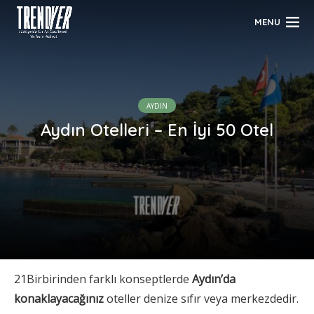
MENU
AYDIN
Aydın Otelleri – En İyi 50 Otel
21Birbirinden farklı konseptlerde
Aydın’da
konaklayacağınız
oteller denize sıfır veya merkezdedir.