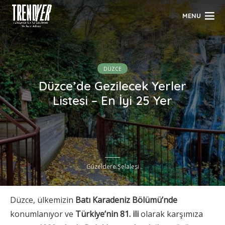
MENU
DÜZCE
Düzce’de Gezilecek Yerler
Listesi – En İyi 25 Yer
Güzeldere Şelalesi
Düzce, ülkemizin
Batı Karadeniz Bölümü’nde
konumlanıyor ve
Türkiye’nin 81. ili
olarak karşımıza