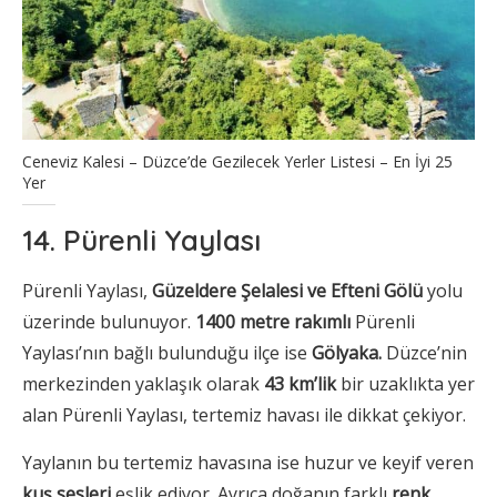
Ceneviz Kalesi – Düzce’de Gezilecek Yerler Listesi – En İyi 25
Yer
14. Pürenli Yaylası
Pürenli Yaylası,
Güzeldere Şelalesi ve Efteni Gölü
yolu
üzerinde bulunuyor.
1400 metre rakımlı
Pürenli
Yaylası’nın bağlı bulunduğu ilçe ise
Gölyaka.
Düzce’nin
merkezinden yaklaşık olarak
43 km’lik
bir uzaklıkta yer
alan Pürenli Yaylası, tertemiz havası ile dikkat çekiyor.
Yaylanın bu tertemiz havasına ise huzur ve keyif veren
kuş sesleri
eşlik ediyor. Ayrıca doğanın farklı
renk