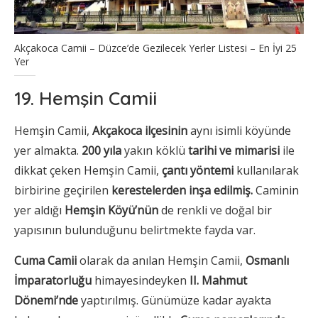
Akçakoca Camii – Düzce’de Gezilecek Yerler Listesi – En İyi 25
Yer
19. Hemşin Camii
Hemşin Camii,
Akçakoca ilçesinin
aynı isimli köyünde
yer almakta.
200 yıla
yakın köklü
tarihi ve mimarisi
ile
dikkat çeken Hemşin Camii,
çantı yöntemi
kullanılarak
birbirine geçirilen
kerestelerden inşa edilmiş.
Caminin
yer aldığı
Hemşin Köyü’nün
de renkli ve doğal bir
yapısının bulunduğunu belirtmekte fayda var.
Cuma Camii
olarak da anılan Hemşin Camii,
Osmanlı
İmparatorluğu
himayesindeyken
II. Mahmut
Dönemi’nde
yaptırılmış. Günümüze kadar ayakta