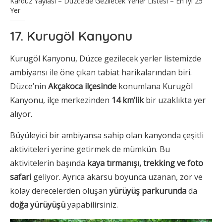
Kardüz Yaylası – Düzce’de Gezilecek Yerler Listesi – En İyi 25
Yer
17. Kurugöl Kanyonu
Kurugöl Kanyonu, Düzce gezilecek yerler listemizde
ambiyansı ile öne çıkan tabiat harikalarından biri.
Düzce’nin
Akçakoca ilçesinde
konumlana Kurugöl
Kanyonu, ilçe merkezinden
14 km’lik
bir uzaklıkta yer
alıyor.
Büyüleyici bir ambiyansa sahip olan kanyonda çeşitli
aktiviteleri yerine getirmek de mümkün. Bu
aktivitelerin başında
kaya tırmanışı, trekking ve foto
safari
geliyor. Ayrıca akarsu boyunca uzanan, zor ve
kolay derecelerden oluşan
yürüyüş parkurunda
da
doğa yürüyüşü
yapabilirsiniz.