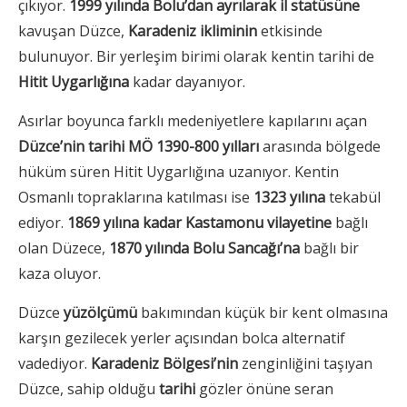
çıkıyor.
1999 yılında Bolu’dan ayrılarak il statüsüne
kavuşan Düzce,
Karadeniz ikliminin
etkisinde
bulunuyor. Bir yerleşim birimi olarak kentin tarihi de
Hitit Uygarlığına
kadar dayanıyor.
Asırlar boyunca farklı medeniyetlere kapılarını açan
Düzce’nin tarihi MÖ 1390-800 yılları
arasında bölgede
hüküm süren Hitit Uygarlığına uzanıyor. Kentin
Osmanlı topraklarına katılması ise
1323 yılına
tekabül
ediyor.
1869 yılına kadar Kastamonu vilayetine
bağlı
olan Düzece,
1870 yılında Bolu Sancağı’na
bağlı bir
kaza oluyor.
Düzce
yüzölçümü
bakımından küçük bir kent olmasına
karşın gezilecek yerler açısından bolca alternatif
vadediyor.
Karadeniz Bölgesi’nin
zenginliğini taşıyan
Düzce, sahip olduğu
tarihi
gözler önüne seran