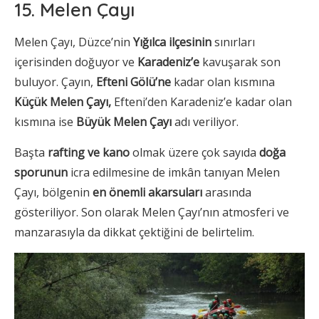
15. Melen Çayı
Melen Çayı, Düzce’nin
Yığılca ilçesinin
sınırları
içerisinden doğuyor ve
Karadeniz’e
kavuşarak son
buluyor. Çayın,
Efteni Gölü’ne
kadar olan kısmına
Küçük Melen Çayı,
Efteni’den Karadeniz’e kadar olan
kısmına ise
Büyük Melen Çayı
adı veriliyor.
Başta
rafting ve kano
olmak üzere çok sayıda
doğa
sporunun
icra edilmesine de imkân tanıyan Melen
Çayı, bölgenin
en önemli akarsuları
arasında
gösteriliyor. Son olarak Melen Çayı’nın atmosferi ve
manzarasıyla da dikkat çektiğini de belirtelim.