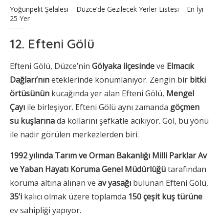
Yoğunpelit Şelalesi – Düzce’de Gezilecek Yerler Listesi – En İyi
25 Yer
12. Efteni Gölü
Efteni Gölü, Düzce’nin
Gölyaka ilçesinde
ve
Elmacık
Dağları’nın
eteklerinde konumlanıyor. Zengin bir
bitki
örtüsünün
kucağında yer alan Efteni Gölü,
Mengel
Çayı
ile birleşiyor. Efteni Gölü aynı zamanda
göçmen
su kuşlarına
da kollarını şefkatle acıkıyor. Göl, bu yönü
ile nadir görülen merkezlerden biri.
1992 yılında Tarım ve Orman Bakanlığı Milli Parklar Av
ve Yaban Hayatı Koruma Genel Müdürlüğü
tarafından
koruma altına alınan ve
av yasağı
bulunan Efteni Gölü,
35’i
kalıcı olmak üzere toplamda
150 çeşit kuş türüne
ev sahipliği yapıyor.